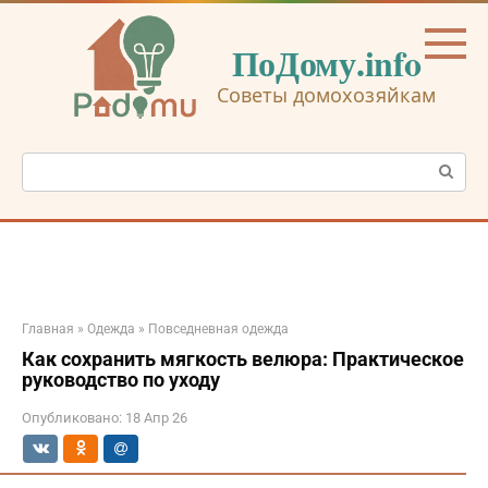
Перейти
к
ПоДому.info
контенту
Советы домохозяйкам
Поиск:
Главная
»
Одежда
»
Повседневная одежда
Как сохранить мягкость велюра: Практическое
руководство по уходу
Опубликовано:
18 Апр 26