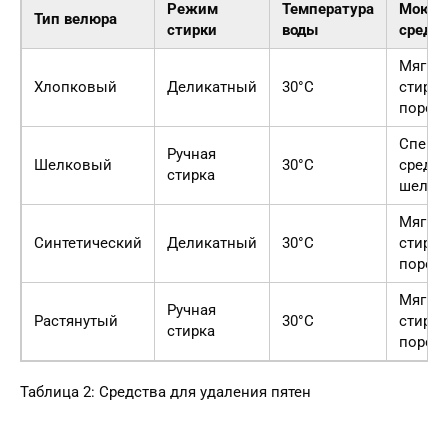
Режим
Температура
Моющ
Тип велюра
стирки
воды
средст
Мягки
Хлопковый
Деликатный
30°C
стира
порош
Специ
Ручная
Шелковый
30°C
средст
стирка
шелка
Мягки
Синтетический
Деликатный
30°C
стира
порош
Мягки
Ручная
Растянутый
30°C
стира
стирка
порош
Таблица 2: Средства для удаления пятен