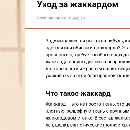
Уход за жаккардом
Опубликовано:
18 Апр 26
Задумывались ли вы когда-нибудь, к
одежды или обивки из жаккарда? Эта 
прочностью, требует особого подхода
жаккарда происходит из-за неправиль
долговечности и красоты ваших вещей
ухаживать за этой благородной ткань
Что такое жаккард
Жаккард – это не просто ткань, это ц
плотную, рельефную ткань с крупным
жаккардовом станке. В состав жаккар
лен, шелк), синтетические (полиэстер