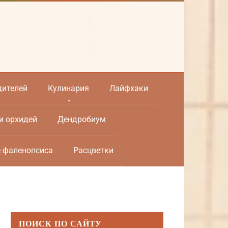
дителей
Кулинария
Лайфхаки
и орхидей
Дендробиум
е фаленопсиса
Расцветки
ПОИСК ПО САЙТУ