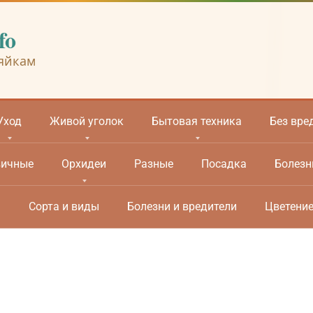
fo
яйкам
Уход
Живой уголок
Бытовая техника
Без вре
вичные
Орхидеи
Разные
Посадка
Болезн
м
Сорта и виды
Болезни и вредители
Цветени