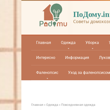
Перейти
к
ПоДому.in
контенту
Советы домохоз
Главная
Одежда
Уборка
Интересно
Информация
Луко
Фаленопсис
Уход за фаленопсисо
Главная
»
Одежда
»
Повседневная одежда