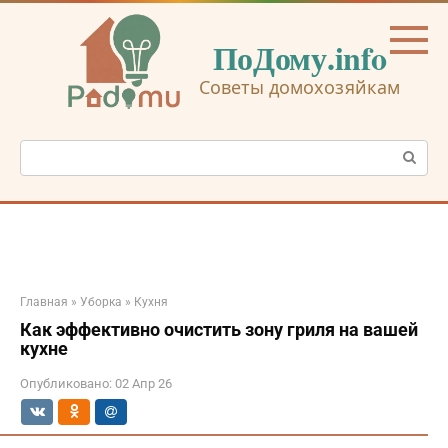
Перейти
к
ПоДому.info
контенту
Советы домохозяйкам
Поиск:
Главная
»
Уборка
»
Кухня
Как эффективно очистить зону гриля на вашей
кухне
Опубликовано:
02 Апр 26