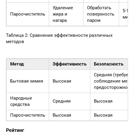
Удаление
Обработать
5-10
Пароочиститель
жира и
поверхность
мину
нагара
паром
Таблица 2: Сравнение эффективности различных
методов
Метод
Эффективность
Безопасность
Средняя (требуетс
Бытовая химия
Высокая
соблюдение мер
предосторожности
Народные
Средняя
Высокая
средства
Пароочиститель
Высокая
Высокая
Рейтинг