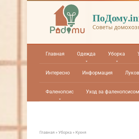
Перейти
к
ПоДому.in
контенту
Советы домохоз
Главная
Одежда
Уборка
Интересно
Информация
Луко
Фаленопсис
Уход за фаленопсисо
Главная
»
Уборка
»
Кухня