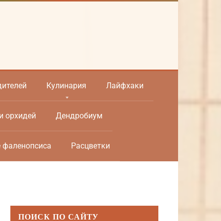
дителей
Кулинария
Лайфхаки
и орхидей
Дендробиум
е фаленопсиса
Расцветки
ПОИСК ПО САЙТУ