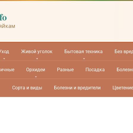
fo
яйкам
Уход
Живой уголок
Бытовая техника
Без вре
вичные
Орхидеи
Разные
Посадка
Болезн
м
Сорта и виды
Болезни и вредители
Цветени