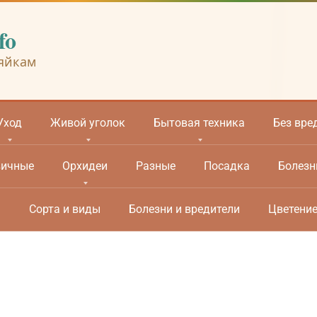
fo
яйкам
Уход
Живой уголок
Бытовая техника
Без вре
вичные
Орхидеи
Разные
Посадка
Болезн
м
Сорта и виды
Болезни и вредители
Цветени