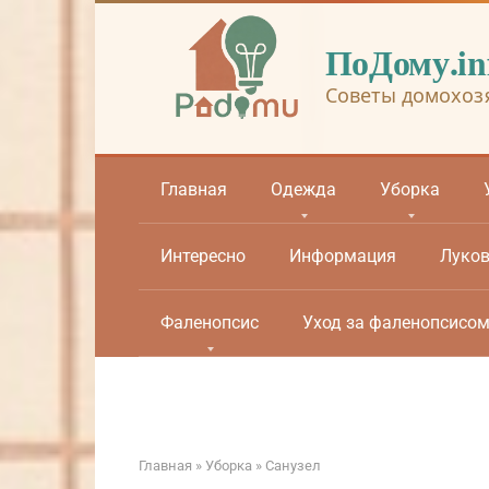
Перейти
к
ПоДому.in
контенту
Советы домохоз
Главная
Одежда
Уборка
Интересно
Информация
Луко
Фаленопсис
Уход за фаленопсисо
Главная
»
Уборка
»
Санузел