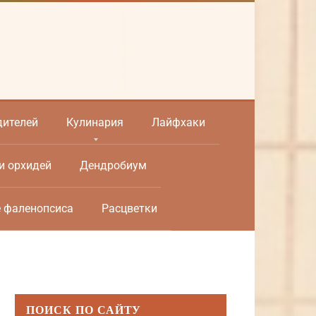
дителей
Кулинария
Лайфхаки
и орхидей
Дендробиум
е фаленопсиса
Расцветки
ПОИСК ПО САЙТУ