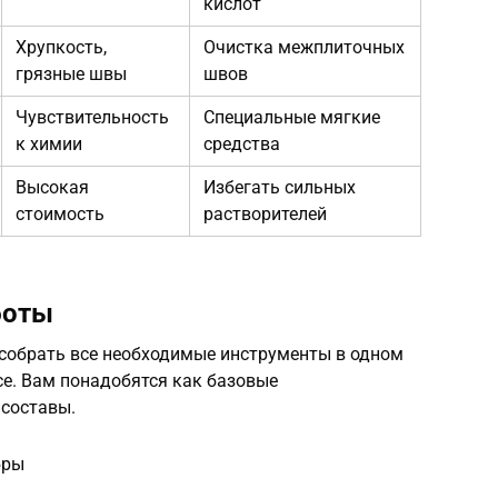
кислот
Хрупкость,
Очистка межплиточных
грязные швы
швов
Чувствительность
Специальные мягкие
к химии
средства
Высокая
Избегать сильных
стоимость
растворителей
боты
собрать все необходимые инструменты в одном
се. Вам понадобятся как базовые
 составы.
бры