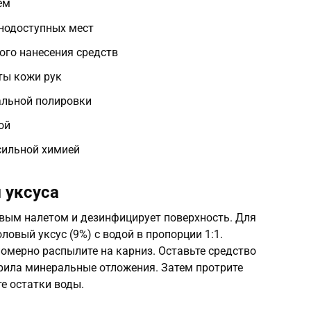
ем
днодоступных мест
ого нанесения средств
ты кожи рук
альной полировки
ой
сильной химией
 уксуса
овым налетом и дезинфицирует поверхность. Для
овый уксус (9%) с водой в пропорции 1:1.
номерно распылите на карниз. Оставьте средство
орила минеральные отложения. Затем протрите
е остатки воды.