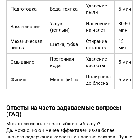
Удаление
Подготовка
Вода, тряпка
5 мин
пыли
Уксус
Нанесение
30-60
Замачивание
(теплый)
на налет
мин
Механическая
Стирание
15
Щетка, губка
чистка
остатков
мин
Проточная
Удаление
Смывание
5 мин
вода
кислоты
Полировка
Финиш
Микрофибра
5 мин
до блеска
Ответы на часто задаваемые вопросы
(FAQ)
Можно ли использовать яблочный уксус?
Да, можно, но он менее эффективен из-за более
низкого содержания кислоты и наличия сахаров. Лучше