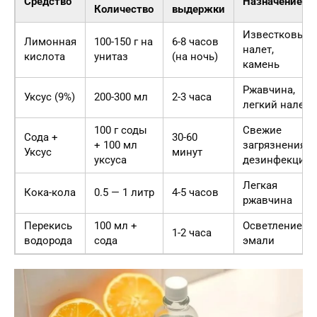
Средство
Назначение
Количество
выдержки
Известковый
Лимонная
100-150 г на
6-8 часов
налет,
кислота
унитаз
(на ночь)
камень
Ржавчина,
Уксус (9%)
200-300 мл
2-3 часа
легкий налет
100 г соды
Свежие
Сода +
30-60
+ 100 мл
загрязнения,
Уксус
минут
уксуса
дезинфекция
Легкая
Кока-кола
0.5 — 1 литр
4-5 часов
ржавчина
Перекись
100 мл +
Осветление
1-2 часа
водорода
сода
эмали