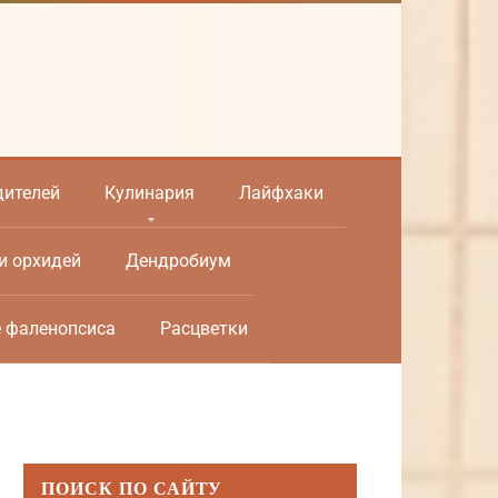
дителей
Кулинария
Лайфхаки
и орхидей
Дендробиум
е фаленопсиса
Расцветки
ПОИСК ПО САЙТУ