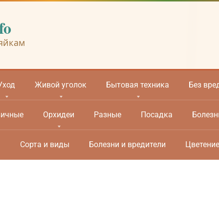
fo
яйкам
Уход
Живой уголок
Бытовая техника
Без вре
вичные
Орхидеи
Разные
Посадка
Болезн
м
Сорта и виды
Болезни и вредители
Цветени