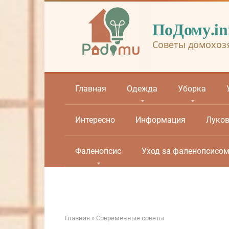
Перейти
к
ПоДому.in
контенту
Советы домохоз
Главная
Одежда
Уборка
Интересно
Информация
Луко
Фаленопсис
Уход за фаленопсисо
Главная
»
Современные советы