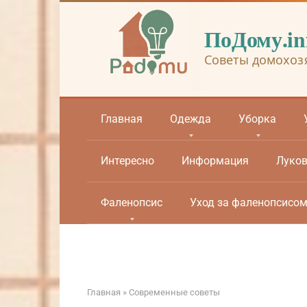
Перейти
к
ПоДому.in
контенту
Советы домохоз
Главная
Одежда
Уборка
Интересно
Информация
Луко
Фаленопсис
Уход за фаленопсисо
Главная
»
Современные советы