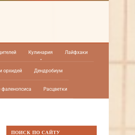
дителей
Кулинария
Лайфхаки
и орхидей
Дендробиум
е фаленопсиса
Расцветки
ПОИСК ПО САЙТУ