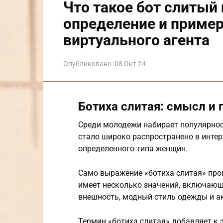
Что такое бот слитый 
определение и пример
виртуального агента
Опубликовано:
08 Окт 24
Ботиха слитая: смысл и
Среди молодежи набирает популярнос
стало широко распространено в интер
определенного типа женщин.
Само выражение «ботиха слитая» прои
имеет несколько значений, включающи
внешность, модный стиль одежды и а
Термин «ботиха слитая» добавляет к 