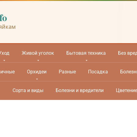
fo
яйкам
Уход
Живой уголок
Бытовая техника
Без вре
вичные
Орхидеи
Разные
Посадка
Болезн
м
Сорта и виды
Болезни и вредители
Цветени