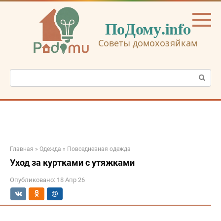
Перейти
к
ПоДому.info
контенту
Советы домохозяйкам
Поиск:
Главная
»
Одежда
»
Повседневная одежда
Уход за куртками с утяжками
Опубликовано:
18 Апр 26