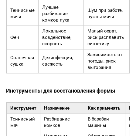
Лучшее
Теннисные
Шум при работе,
разбивание
мячи
нужны мячи
комков пуха
Локальное
Малый охват,
Фен
воздействие,
риск расплавить
скорость
синтетику
Зависимость от
Солнечная
Дезинфекция,
погоды, риск
сушка
свежесть
выгорания
Инструменты для восстановления формы
Инструмент
Назначение
Как применять
Ре
Теннисный
Разбивание
В барабан
Ра
мяч
комков
машины
пух