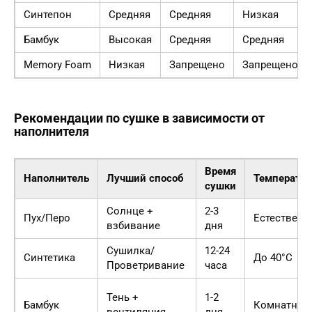
Синтепон
Средняя
Средняя
Низкая
Бамбук
Высокая
Средняя
Средняя
Memory Foam
Низкая
Запрещено
Запрещено
Рекомендации по сушке в зависимости от
наполнителя
Время
Наполнитель
Лучший способ
Температур
сушки
Солнце +
2-3
Пух/Перо
Естественн
взбивание
дня
Сушилка/
12-24
Синтетика
До 40°C
Проветривание
часа
Тень +
1-2
Бамбук
Комнатная
вентиляция
дня