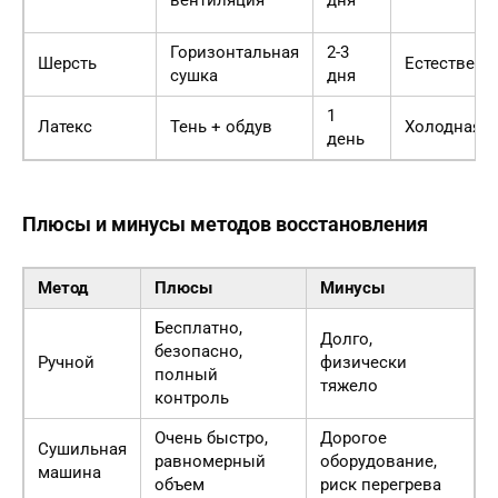
Горизонтальная
2-3
Шерсть
Естественн
сушка
дня
1
Латекс
Тень + обдув
Холодная
день
Плюсы и минусы методов восстановления
Метод
Плюсы
Минусы
Бесплатно,
Долго,
безопасно,
Ручной
физически
полный
тяжело
контроль
Очень быстро,
Дорогое
Сушильная
равномерный
оборудование,
машина
объем
риск перегрева