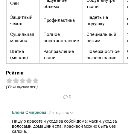
Надувание
Обдув внутрь
Ло
Фен
объема
ткани
пы
Защитный
Надеть на
До
Профилактика
чехол
подушку
фо
Сушильная
Полное
Специальный
Эф
машина
восстановление
режим
но
Щетка
Расправление
Поверхностное
Оп
(мягкая)
ткани
вычесывание
ви
Рейтинг
( Пока оценок нет )
0
Елена Смирнова
/ автор статьи
Пишу о красоте и уходе за собой дома: маски, уход за
волосами, домашний спа. Красивой можно быть без
салона.