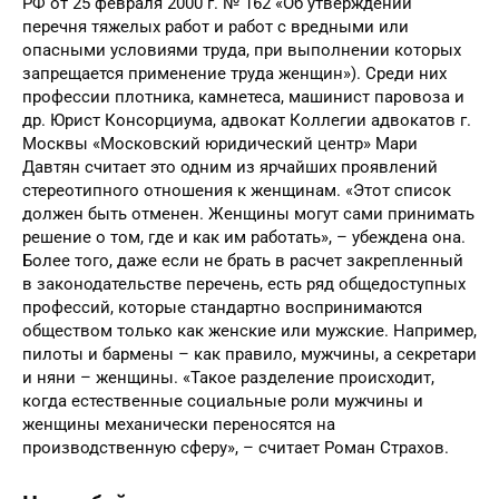
заниматься женщинам (постановление Правительства
РФ от 25 февраля 2000 г. № 162 «Об утверждении
перечня тяжелых работ и работ с вредными или
опасными условиями труда, при выполнении которых
запрещается применение труда женщин»). Среди них
профессии плотника, камнетеса, машинист паровоза и
др. Юрист Консорциума, адвокат Коллегии адвокатов г.
Москвы «Московский юридический центр» Мари
Давтян считает это одним из ярчайших проявлений
стереотипного отношения к женщинам. «Этот список
должен быть отменен. Женщины могут сами принимать
решение о том, где и как им работать», – убеждена она.
Более того, даже если не брать в расчет закрепленный
в законодательстве перечень, есть ряд общедоступных
профессий, которые стандартно воспринимаются
обществом только как женские или мужские. Например,
пилоты и бармены – как правило, мужчины, а секретари
и няни – женщины. «Такое разделение происходит,
когда естественные социальные роли мужчины и
женщины механически переносятся на
производственную сферу», – считает Роман Страхов.