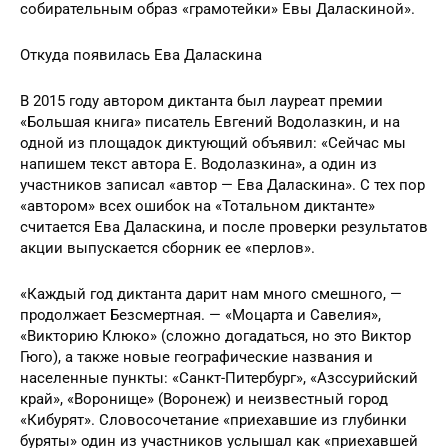
собирательным образ «грамотейки» Евы Даласкиной».
Откуда появилась Ева Даласкина
В 2015 году автором диктанта был лауреат премии
«Большая книга» писатель Евгений Водолазкин, и на
одной из площадок диктующий объявил: «Сейчас мы
напишем текст автора Е. Водолазкина», а один из
участников записал «автор — Ева Даласкина». С тех пор
«автором» всех ошибок на «Тотальном диктанте»
считается Ева Даласкина, и после проверки результатов
акции выпускается сборник ее «перлов».
«Каждый год диктанта дарит нам много смешного, —
продолжает Безсмертная. — «Моцарта и Савелия»,
«Викторию Клюко» (сложно догадаться, но это Виктор
Гюго), а также новые географические названия и
населенные пункты: «Санкт-Питербург», «Азссурийский
край», «Воронище» (Воронеж) и неизвестный город
«Кибурят». Словосочетание «приехавшие из глубинки
буряты» один из участников услышал как «приехавшей