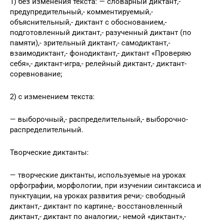
1) без изменения текста: — словарный диктант,-
предупредительный,- комментируемый,-
объяснительный,- диктант с обоснованием,-
подготовленный диктант,- разученный диктант (по
памяти),- зрительный диктант,- самодиктант,-
взаимодиктант,- фонодиктант,- диктант «Проверяю
себя»,- диктант-игра,- релейный диктант,- диктант-
соревнование;
2) с изменением текста:
— выборочный,- распределительный,- выборочно-
распределительный.
Творческие диктанты:
— творческие диктанты, используемые на уроках
орфографии, морфологии, при изучении синтаксиса и
пунктуации, на уроках развития речи;- свободный
диктант,- диктант по картине,- восстановленный
диктант,- диктант по аналогии,- немой «диктант»,-