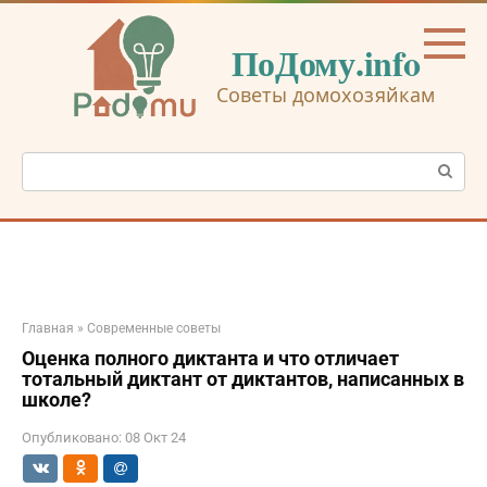
Перейти
к
ПоДому.info
контенту
Советы домохозяйкам
Поиск:
Главная
»
Современные советы
Оценка полного диктанта и что отличает
тотальный диктант от диктантов, написанных в
школе?
Опубликовано:
08 Окт 24