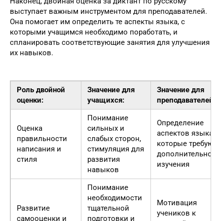
Наконец, двойная оценка за диктант по русскому
выступает важным инструментом для преподавателей.
Она помогает им определить те аспекты языка, с
которыми учащимся необходимо поработать, и
спланировать соответствующие занятия для улучшения
их навыков.
Роль двойной
Значение для
Значение для
оценки:
учащихся:
преподавателей:
Понимание
Определение
Оценка
сильных и
аспектов языка,
правильности
слабых сторон,
которые требуют
написания и
стимуляция для
дополнительного
стиля
развития
изучения
навыков
Понимание
необходимости
Мотивация
Развитие
тщательной
учеников к
самооценки и
подготовки и